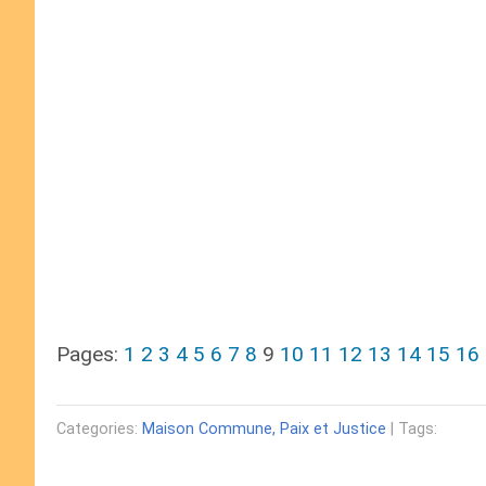
Pages:
1
2
3
4
5
6
7
8
9
10
11
12
13
14
15
16
Categories:
Maison Commune, Paix et Justice
| Tags: