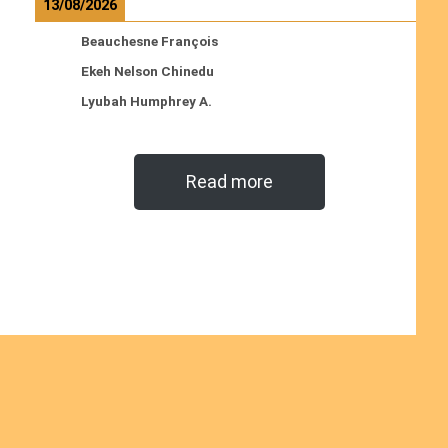
13/08/2026
Beauchesne François
Ekeh Nelson Chinedu
Lyubah Humphrey A.
Read more
Ordinations
No posts found in the "Ordinations" category.