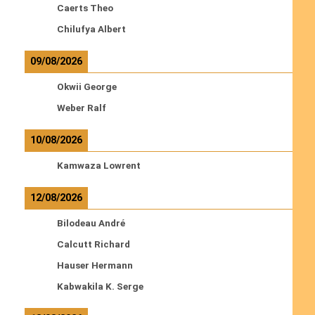
Caerts Theo
Chilufya Albert
09/08/2026
Okwii George
Weber Ralf
10/08/2026
Kamwaza Lowrent
12/08/2026
Bilodeau André
Calcutt Richard
Hauser Hermann
Kabwakila K. Serge