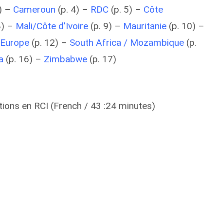
) –
Cameroun
(p. 4) –
RDC
(p. 5) –
Côte
8) –
Mali/Côte d’Ivoire
(p. 9) –
Mauritanie
(p. 10) –
 Europe
(p. 12) –
South Africa / Mozambique
(p.
a
(p. 16) –
Zimbabwe
(p. 17)
ations en RCI (French / 43 :24 minutes)