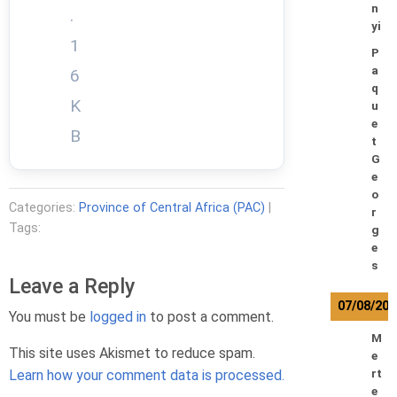
n
.
yi
1
P
a
6
q
K
u
e
B
t
G
e
o
Categories:
Province of Central Africa (PAC)
|
r
Tags:
g
e
s
Leave a Reply
07/08/20
You must be
logged in
to post a comment.
M
This site uses Akismet to reduce spam.
e
Learn how your comment data is processed.
rt
e