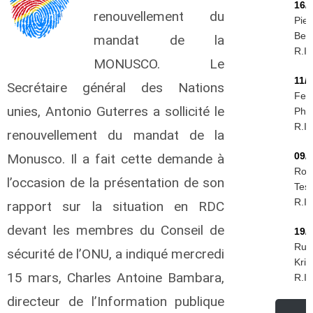
16/
renouvellement du
Piet
Ber
mandat de la
R.I.
MONUSCO. Le
11/
Secrétaire général des Nations
Feli
unies, Antonio Guterres a sollicité le
Phir
R.I.
renouvellement du mandat de la
09/
Monusco. Il a fait cette demande à
Rog
l’occasion de la présentation de son
Tess
R.I.
rapport sur la situation en RDC
devant les membres du Conseil de
19/
Rud
sécurité de l’ONU, a indiqué mercredi
Krie
15 mars, Charles Antoine Bambara,
R.I.
directeur de l’Information publique