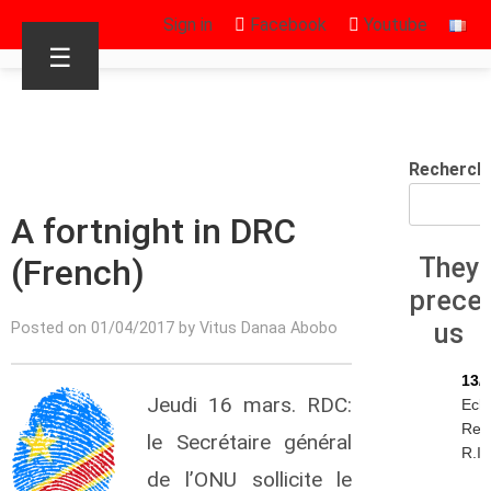
Sign in
Facebook
Youtube
☰
Recherch
A fortnight in DRC
(French)
They
prece
us
Posted on 01/04/2017 by Vitus Danaa Abobo
13/
Jeudi 16 mars. RDC:
Eck
Rey
le Secrétaire général
R.I.
de l’ONU sollicite le