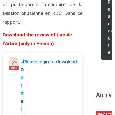
R
et porte-parole intérimaire de la
e
Mission onusienne en RDC. Dans ce
a
rapport, …
d
m
Download the review of Luc de
o
l’Arbre (only in French)
r
e
J
Please login to download
o
u
r
n
Annive
a
l
06/08/20