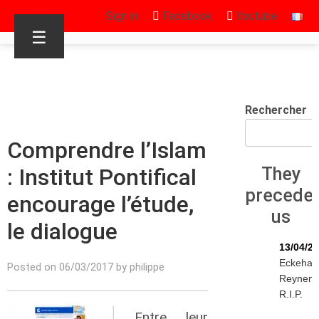
Sign in
Facebook
Youtube
☰
Rechercher
Comprendre l’Islam
: Institut Pontifical
They
precede
encourage l’étude,
us
le dialogue
13/04/2
Eckehar
Posted on 06/03/2017 by philippe
Reynen
R.I.P.
Entre leur