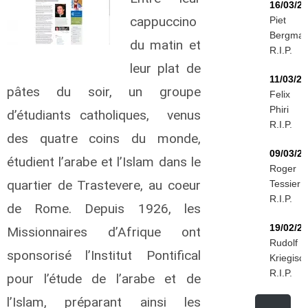
16/03/2
cappuccino
Piet
Bergma
du matin et
R.I.P.
leur plat de
11/03/2
pâtes du soir, un groupe
Felix
Phiri
d’étudiants catholiques, venus
R.I.P.
des quatre coins du monde,
09/03/2
étudient l’arabe et l’Islam dans le
Roger
quartier de Trastevere, au coeur
Tessier
R.I.P.
de Rome. Depuis 1926, les
19/02/2
Missionnaires d’Afrique ont
Rudolf
sponsorisé l’Institut Pontifical
Kriegisc
R.I.P.
pour l’étude de l’arabe et de
l’Islam, préparant ainsi les