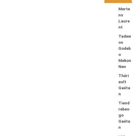
Merte
ns
Laure
nt
Tadew
os
Godeb
o
Mekon
Nen
Théri
ault
Gaéta
n
Tiend
rebeo
go
Gaéta
n