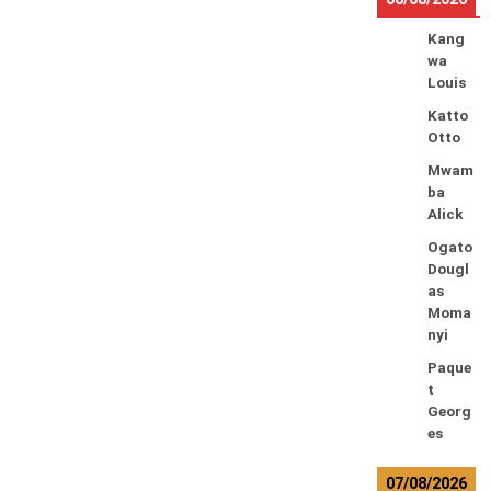
Kang
wa
Louis
Katto
Otto
Mwam
ba
Alick
Ogato
Dougl
as
Moma
nyi
Paque
t
Georg
es
07/08/2026