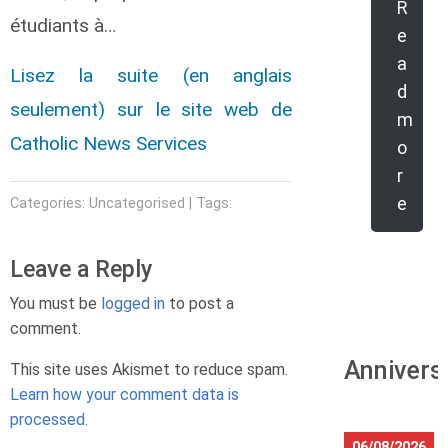
R
étudiants à…
e
a
Lisez la suite (en anglais
d
seulement) sur le site web de
m
Catholic News Services
o
r
e
Categories: Uncategorised | Tags:
Leave a Reply
You must be
logged in
to post a
comment.
Annivers
This site uses Akismet to reduce spam.
Learn how your comment data is
processed.
06/08/2026