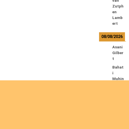
van
Zutph
en
Lamb
ert
08/08/2026
Asani
Gilber
t
Bahat
i
Muhin
do
Ephre
m
Caert
s
Theo
Chiluf