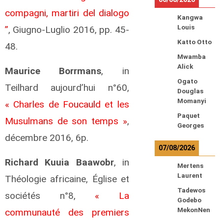
compagni, martiri del dialogo
Kangwa
Louis
”
, Giugno-Luglio 2016, pp. 45-
Katto Otto
48.
Mwamba
Alick
Maurice Borrmans
, in
Ogato
Teilhard aujourd’hui n°60,
Douglas
Momanyi
« Charles de Foucauld et les
Paquet
Musulmans de son temps »
,
Georges
décembre 2016, 6p.
07/08/2026
Richard Kuuia Baawobr
, in
Mertens
Laurent
Théologie africaine, Église et
Tadewos
sociétés n°8,
« La
Godebo
MekonNen
communauté des premiers