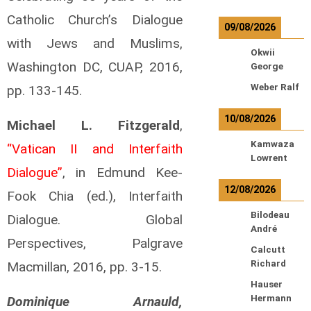
Catholic Church’s Dialogue
09/08/2026
with Jews and Muslims,
Okwii
Washington DC, CUAP, 2016,
George
Weber Ralf
pp. 133-145.
10/08/2026
Michael L. Fitzgerald
,
Kamwaza
“Vatican II and Interfaith
Lowrent
Dialogue”
, in Edmund Kee-
12/08/2026
Fook Chia (ed.), Interfaith
Bilodeau
Dialogue. Global
André
Perspectives, Palgrave
Calcutt
Richard
Macmillan, 2016, pp. 3-15.
Hauser
Hermann
Dominique Arnauld,