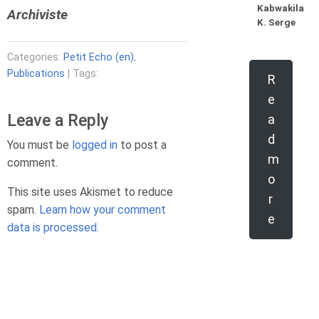
Kabwakila
Archiviste
K. Serge
Categories:
Petit Echo (en)
,
Publications
| Tags:
R
e
Leave a Reply
a
d
You must be
logged in
to post a
m
comment.
o
This site uses Akismet to reduce
r
spam.
Learn how your comment
e
data is processed.