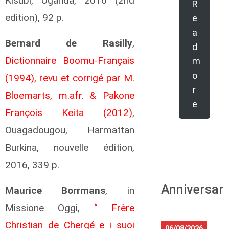
Kisubi, Uganda, 2016 (2nd
R
edition), 92 p.
e
a
Bernard de Rasilly
,
d
Dictionnaire Boomu-Français
m
o
(1994), revu et corrigé par M.
r
Bloemarts, m.afr. & Pakone
e
François Keita (2012)
,
Ouagadougou, Harmattan
Burkina, nouvelle édition,
2016, 339 p.
Anniversari
Maurice Borrmans
, in
Missione Oggi,
“ Frère
Christian de Chergé e i suoi
06/08/2026