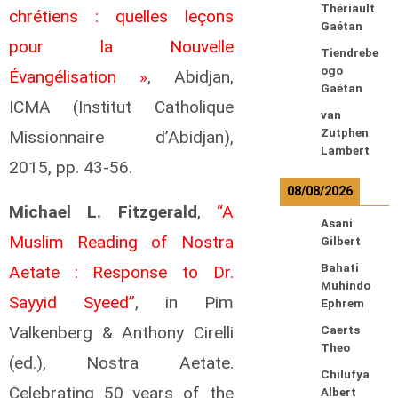
Thériault
chrétiens : quelles leçons
Gaétan
pour la Nouvelle
Tiendrebe
ogo
Évangélisation »
, Abidjan,
Gaétan
ICMA (Institut Catholique
van
Zutphen
Missionnaire d’Abidjan),
Lambert
2015, pp. 43-56.
08/08/2026
Michael L. Fitzgerald
,
“A
Asani
Muslim Reading of Nostra
Gilbert
Bahati
Aetate : Response to Dr.
Muhindo
Sayyid Syeed”
, in Pim
Ephrem
Valkenberg & Anthony Cirelli
Caerts
Theo
(ed.), Nostra Aetate.
Chilufya
Celebrating 50 years of the
Albert