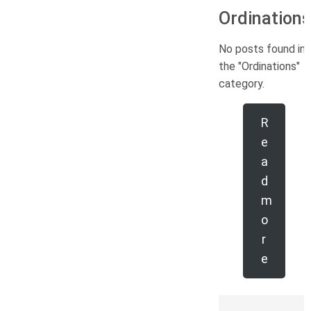
Ordinations
No posts found in
the "Ordinations"
category.
R
e
a
d
m
o
r
e