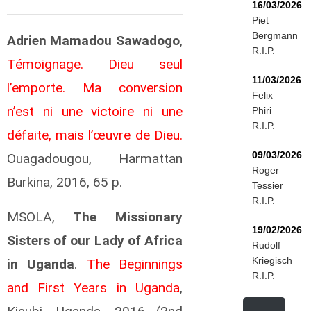
16/03/2026
Piet
Bergmann
Adrien Mamadou Sawadogo
,
R.I.P.
Témoignage. Dieu seul
11/03/2026
l’emporte. Ma conversion
Felix
n’est ni une victoire ni une
Phiri
R.I.P.
défaite, mais l’œuvre de Dieu.
09/03/2026
Ouagadougou, Harmattan
Roger
Burkina, 2016, 65 p.
Tessier
R.I.P.
MSOLA,
The Missionary
19/02/2026
Sisters of our Lady of Africa
Rudolf
Kriegisch
in Uganda
.
The Beginnings
R.I.P.
and First Years in Uganda
,