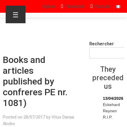
Sign in
Facebook
Youtube
☰
Rechercher
Books and
articles
They
preceded
published by
us
confreres PE nr.
13/04/2026
1081)
Eckehard
Reynen
Posted on 28/07/2017 by Vitus Danaa
R.I.P.
Abobo