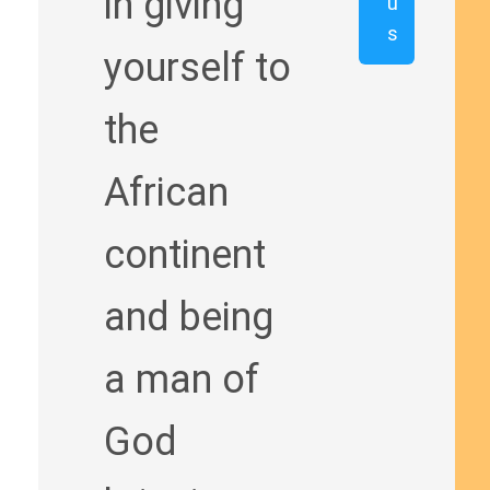
in giving
u
s
yourself to
the
African
continent
and being
a man of
God