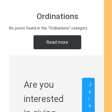
Ordinations
No posts found in the "Ordinations" category.
Read more
Are you
J
o
interested
i
n