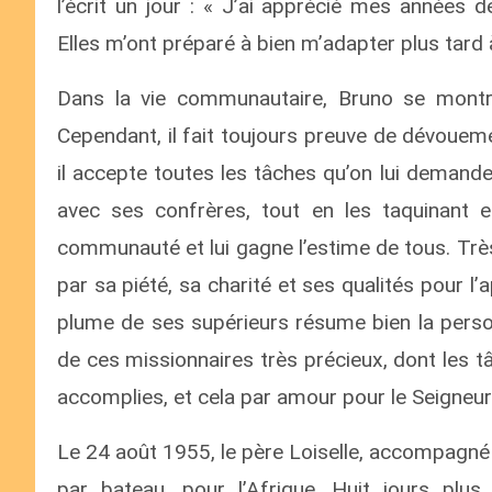
l’écrit un jour : « J’ai apprécié mes années
Elles m’ont préparé à bien m’adapter plus tard à
Dans la vie communautaire, Bruno se montr
Cependant, il fait toujours preuve de dévouem
il accepte toutes les tâches qu’on lui demande
avec ses confrères, tout en les taquinant et
communauté et lui gagne l’estime de tous. Très
par sa piété, sa charité et ses qualités pour l
plume de ses supérieurs résume bien la person
de ces missionnaires très précieux, dont les t
accomplies, et cela par amour pour le Seigneur J
Le 24 août 1955, le père Loiselle, accompagné
par bateau, pour l’Afrique. Huit jours plus 