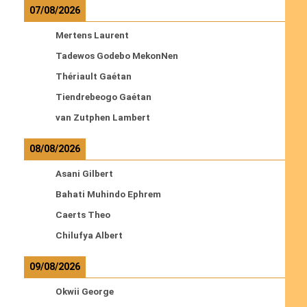
07/08/2026
Mertens Laurent
Tadewos Godebo MekonNen
Thériault Gaétan
Tiendrebeogo Gaétan
van Zutphen Lambert
08/08/2026
Asani Gilbert
Bahati Muhindo Ephrem
Caerts Theo
Chilufya Albert
09/08/2026
Okwii George