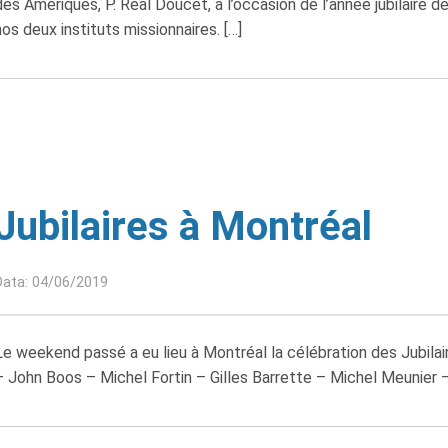
des Amériques, P. Réal Doucet, à l’occasion de l’année jubilaire 
nos deux instituts missionnaires. […]
Jubilaires à Montréal
Data: 04/06/2019
Le weekend passé a eu lieu à Montréal la célébration des Jubilai
– John Boos – Michel Fortin – Gilles Barrette – Michel Meunier 