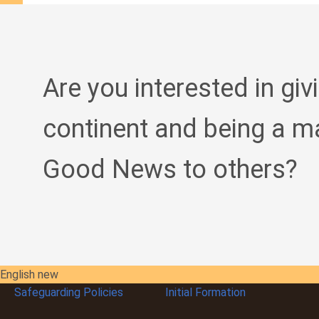
Are you interested in giv
continent and being a m
Good News to others?
English new
Safeguarding Policies
Initial
Formation