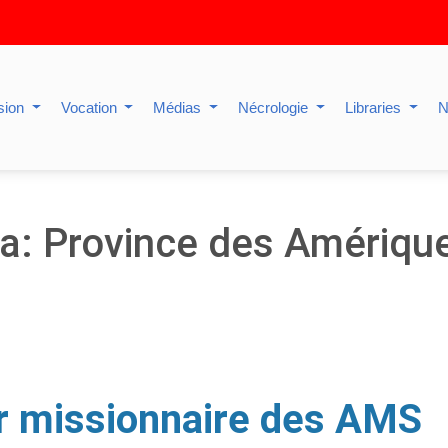
sion
Vocation
Médias
Nécrologie
Libraries
N
ia: Province des Amériqu
r missionnaire des AMS