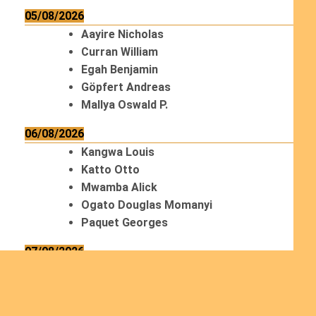
05/08/2026
Aayire Nicholas
Curran William
Egah Benjamin
Göpfert Andreas
Mallya Oswald P.
06/08/2026
Kangwa Louis
Katto Otto
Mwamba Alick
Ogato Douglas Momanyi
Paquet Georges
07/08/2026
Mertens Laurent
Tadewos Godebo MekonNen
Thériault Gaétan