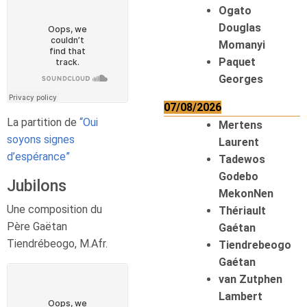
Ogato
Douglas
Momanyi
Paquet
Georges
07/08/2026
La partition de
“Oui
Mertens
soyons signes
Laurent
d’espérance”
Tadewos
Godebo
Jubilons
MekonNen
Une composition du
Thériault
Père Gaëtan
Gaétan
Tiendrébeogo, M.Afr.
Tiendrebeogo
Gaétan
van Zutphen
Lambert