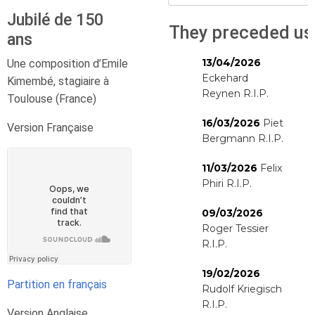
Jubilé de 150
They preceded us
ans
13/04/2026
Une composition d’Emile
Eckehard
Kimembé, stagiaire à
Reynen R.I.P.
Toulouse (France)
16/03/2026
Piet
Version Française
Bergmann R.I.P.
11/03/2026
Felix
Phiri R.I.P.
09/03/2026
Roger Tessier
R.I.P.
19/02/2026
Partition en français
Rudolf Kriegisch
R.I.P.
Version Anglaise