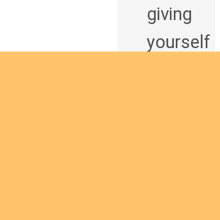
giving
yourself
to the
African
continen
t and
being a
man of