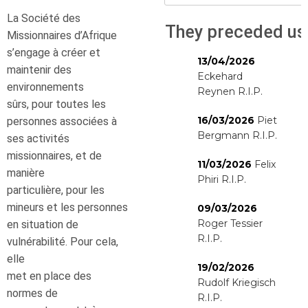
La Société des
They preceded us
Missionnaires d’Afrique
s’engage à créer et
13/04/2026
maintenir des
Eckehard
environnements
Reynen R.I.P.
sûrs, pour toutes les
16/03/2026
Piet
personnes associées à
Bergmann R.I.P.
ses activités
missionnaires, et de
11/03/2026
Felix
manière
Phiri R.I.P.
particulière, pour les
mineurs et les personnes
09/03/2026
Roger Tessier
en situation de
R.I.P.
vulnérabilité. Pour cela,
elle
19/02/2026
met en place des
Rudolf Kriegisch
normes de
R.I.P.