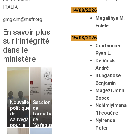
ITALIA
14/08/2026
Mugalihya M.
gmg.cim@mafr.org
Fidèle
En savoir plus
15/08/2026
sur l’intégrité
Contamina
dans le
Ryan L.
ministère
De Vinck
André
Itungabose
Benjamin
Magezi John
Bosco
Nouvelle
Session
Nshimiyimana
politique
de
Theogène
de
formation
sauvegarde
de
Nyirenda
pour la
‘Safeguarding’
Peter
Province
pour