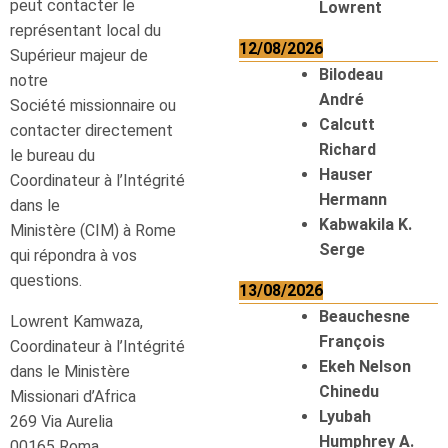
peut contacter le
Lowrent
représentant local du
12/08/2026
Supérieur majeur de
Bilodeau
notre
André
Société missionnaire ou
Calcutt
contacter directement
Richard
le bureau du
Hauser
Coordinateur à l’Intégrité
Hermann
dans le
Kabwakila K.
Ministère (CIM) à Rome
Serge
qui répondra à vos
questions.
13/08/2026
Beauchesne
Lowrent Kamwaza,
François
Coordinateur à l’Intégrité
Ekeh Nelson
dans le Ministère
Chinedu
Missionari d’Africa
Lyubah
269 Via Aurelia
Humphrey A.
00165 Roma