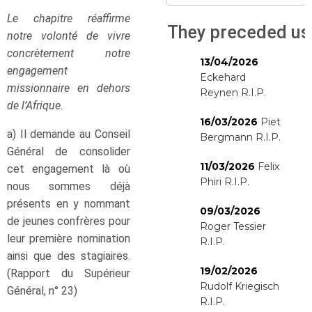
Le chapitre réaffirme
They preceded us
notre volonté de vivre
concrètement notre
13/04/2026
engagement
Eckehard
missionnaire en dehors
Reynen R.I.P.
de l’Afrique.
16/03/2026
Piet
a) Il demande au Conseil
Bergmann R.I.P.
Général de consolider
11/03/2026
Felix
cet engagement là où
Phiri R.I.P.
nous sommes déjà
présents en y nommant
09/03/2026
de jeunes confrères pour
Roger Tessier
leur première nomination
R.I.P.
ainsi que des stagiaires.
19/02/2026
(Rapport du Supérieur
Rudolf Kriegisch
Général, n° 23)
R.I.P.