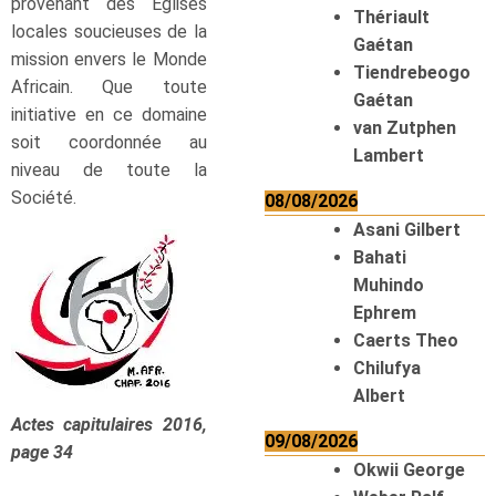
provenant des Églises
Thériault
locales soucieuses de la
Gaétan
mission envers le Monde
Tiendrebeogo
Africain. Que toute
Gaétan
initiative en ce domaine
van Zutphen
soit coordonnée au
Lambert
niveau de toute la
Société.
08/08/2026
Asani Gilbert
Bahati
Muhindo
Ephrem
Caerts Theo
Chilufya
Albert
Actes capitulaires 2016,
09/08/2026
page 34
Okwii George