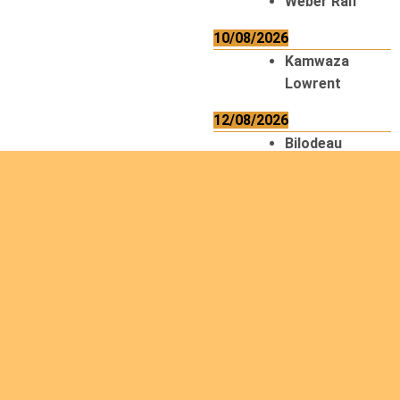
Weber Ralf
10/08/2026
Kamwaza
Lowrent
12/08/2026
Bilodeau
André
Calcutt
Richard
Hauser
Hermann
Kabwakila K.
Serge
13/08/2026
Beauchesne
François