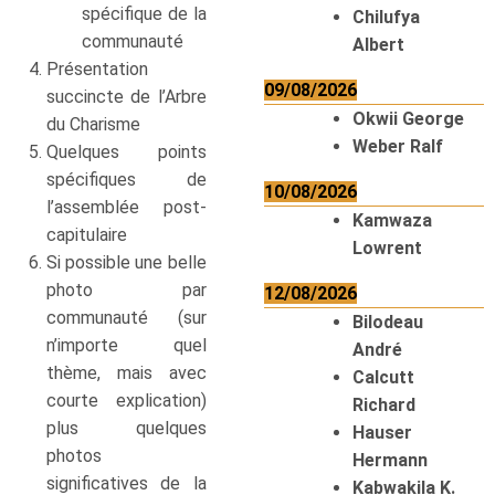
spécifique de la
Chilufya
communauté
Albert
Présentation
09/08/2026
succincte de l’Arbre
Okwii George
du Charisme
Weber Ralf
Quelques points
spécifiques de
10/08/2026
l’assemblée post-
Kamwaza
capitulaire
Lowrent
Si possible une belle
photo par
12/08/2026
communauté (sur
Bilodeau
n’importe quel
André
thème, mais avec
Calcutt
courte explication)
Richard
plus quelques
Hauser
photos
Hermann
significatives de la
Kabwakila K.