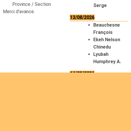
Province / Section.
Serge
Merci d’avance.
13/08/2026
Beauchesne
François
Ekeh Nelson
Chinedu
Lyubah
Humphrey A.
14/08/2026
Mugalihya M.
Fidèle
Read
more