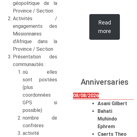
géopolitique de la
Province / Section
Activités /
Read
engagements des
more
Missionnaires
d’Afrique dans la
Province / Section
Présentation des
communautés :
où elles
sont postées
Anniversaries
(plus
coordonnées
08/08/2026
GPS si
Asani Gilbert
possible)
Bahati
nombre de
Muhindo
confrères
Ephrem
activité
Caerts Theo