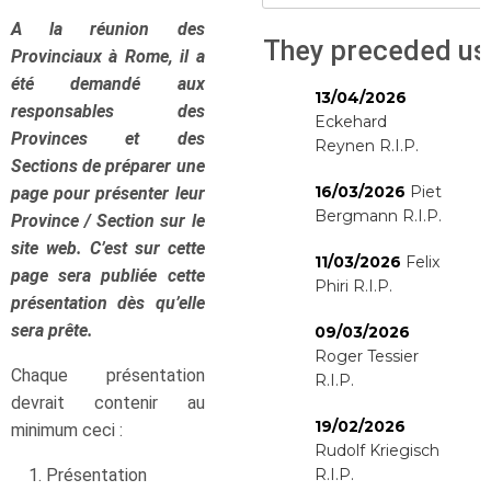
A la réunion des
They preceded us
Provinciaux à Rome, il a
été demandé aux
13/04/2026
responsables des
Eckehard
Provinces et des
Reynen R.I.P.
Sections de préparer une
16/03/2026
Piet
page pour présenter leur
Bergmann R.I.P.
Province / Section sur le
site web. C’est sur cette
11/03/2026
Felix
page sera publiée cette
Phiri R.I.P.
présentation dès qu’elle
sera prête.
09/03/2026
Roger Tessier
Chaque présentation
R.I.P.
devrait contenir au
19/02/2026
minimum ceci :
Rudolf Kriegisch
Présentation
R.I.P.