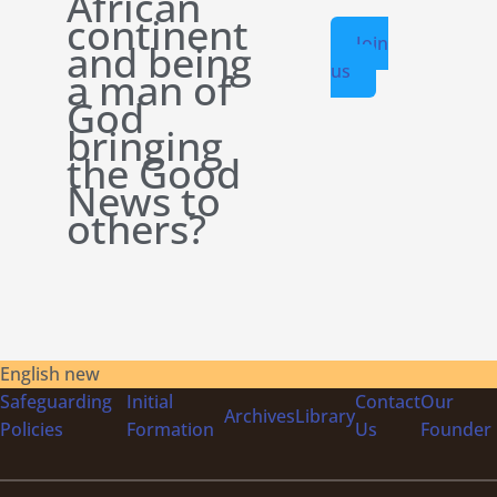
African
continent
Join
and being
us
a man of
God
bringing
the Good
News to
others?
English new
Safeguarding
Initial
Contact
Our
Archives
Library
Policies
Formation
Us
Founder