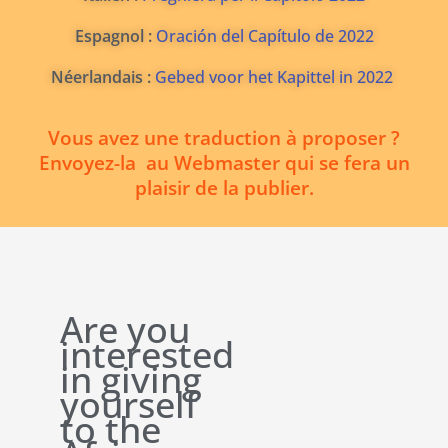
Espagnol :
Oración del Capítulo de 2022
Néerlandais :
Gebed voor het Kapittel in 2022
Vous avez une traduction à proposer ?
Envoyez-la au Webmaster qui se fera un
plaisir de la publier.
Are you
interested
in giving
yourself
to the