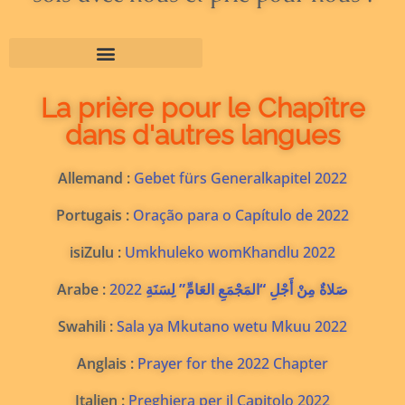
La prière pour le Chapître
dans d'autres langues
Allemand :
Gebet fürs Generalkapitel 2022
Portugais :
Oração para o Capítulo de 2022
isiZulu :
Umkhuleko womKhandlu 2022
Arabe :
2022
صَلاةٌ مِنْ أَجْلِ “المَجْمَعِ العَامِّ” لِسَنَةِ
Swahili :
Sala ya Mkutano wetu Mkuu 2022
Anglais :
Prayer for the 2022 Chapter
Italien :
Preghiera per il Capitolo 2022