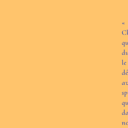
« 
Ch
qu
du
l
dé
a
sp
q
da
no