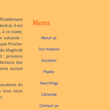
ficiellement
Menu
éral. Il est
, à ce stade,
a suivante :
About us
iopie Proche-
Our mission
e du Maghreb
 3 ; province
Vocation
élections des
aires auront
Media
Necrology
parations du
ns tous nous
Libraries
n.
Contact us