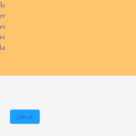
le
er
es
re
la
Join us