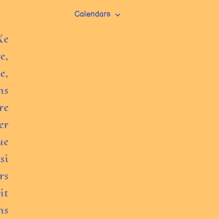
Calendars
Xe
e,
e,
ns
re
er
ue
si
rs
it
ns