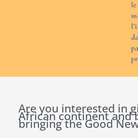
le
mo
l’
da
p
pr
Are you interested in g
African continent and
bringing the Good New