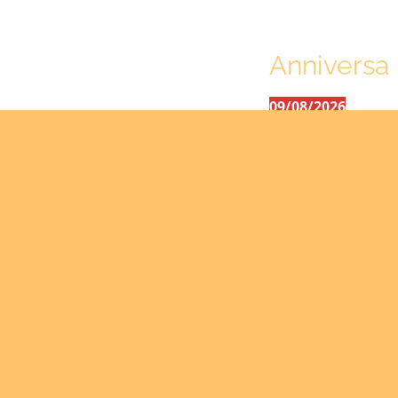
Anniversar
09/08/2026
Okwii
George
Weber
Ralf
10/08/2026
Kamwa
Lowren
12/08/2026
Bilodea
André
Calcutt