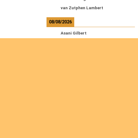
van Zutphen Lambert
08/08/2026
Asani Gilbert
Bahati Muhindo Ephrem
Caerts Theo
Chilufya Albert
09/08/2026
Okwii George
Weber Ralf
10/08/2026
Kamwaza Lowrent
12/08/2026