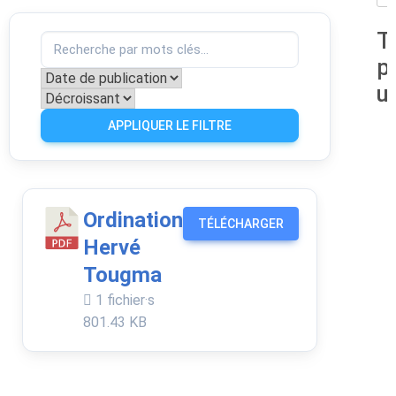
T
p
u
APPLIQUER LE FILTRE
Ordination
TÉLÉCHARGER
Hervé
Tougma
1 fichier·s
801.43 KB