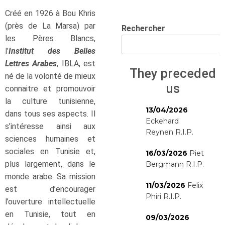
Créé en 1926 à Bou Khris
(près de La Marsa) par
Rechercher
les Pères Blancs,
l’
Institut des Belles
Lettres Arabes
, IBLA, est
They preceded
né de la volonté de mieux
us
connaitre et promouvoir
la culture tunisienne,
13/04/2026
dans tous ses aspects. Il
Eckehard
s’intéresse ainsi aux
Reynen R.I.P.
sciences humaines et
sociales en Tunisie et,
16/03/2026
Piet
plus largement, dans le
Bergmann R.I.P.
monde arabe. Sa mission
11/03/2026
Felix
est d’encourager
Phiri R.I.P.
l’ouverture intellectuelle
en Tunisie, tout en
09/03/2026