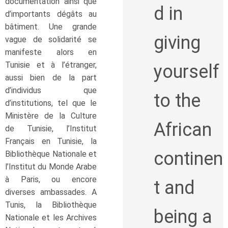
documentation ainsi que
d in
d’importants dégâts au
bâtiment. Une grande
giving
vague de solidarité se
manifeste alors en
Tunisie et à l’étranger,
yourself
aussi bien de la part
d’individus que
to the
d’institutions, tel que le
Ministère de la Culture
African
de Tunisie, l’Institut
Français en Tunisie, la
continen
Bibliothèque Nationale et
l’Institut du Monde Arabe
à Paris, ou encore
t and
diverses ambassades. A
Tunis, la Bibliothèque
being a
Nationale et les Archives