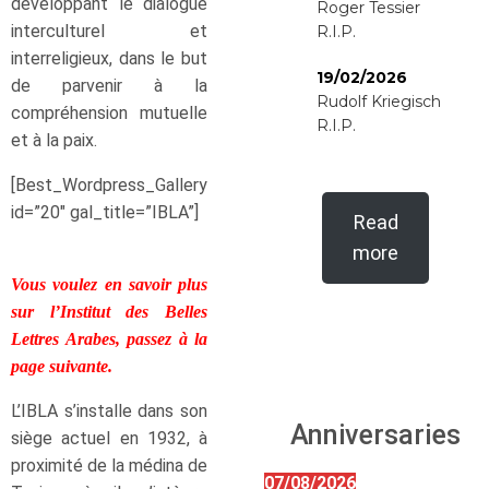
développant le dialogue
Roger Tessier
interculturel et
R.I.P.
interreligieux, dans le but
19/02/2026
de parvenir à la
Rudolf Kriegisch
compréhension mutuelle
R.I.P.
et à la paix.
[Best_Wordpress_Gallery
id=”20″ gal_title=”IBLA”]
Read
more
Vous voulez en savoir plus
sur l’Institut des Belles
Lettres Arabes,
passez à la
page suivante.
L’IBLA s’installe dans son
Anniversaries
siège actuel en 1932, à
proximité de la médina de
07/08/2026