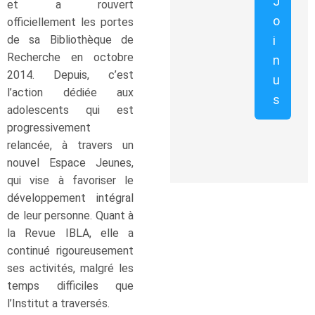
J
et a rouvert
o
officiellement les portes
de sa Bibliothèque de
i
Recherche en octobre
n
2014. Depuis, c’est
u
l’action dédiée aux
s
adolescents qui est
progressivement
relancée, à travers un
nouvel Espace Jeunes,
qui vise à favoriser le
développement intégral
de leur personne. Quant à
la Revue IBLA, elle a
continué rigoureusement
ses activités, malgré les
temps difficiles que
l’Institut a traversés.