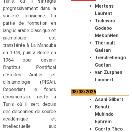
Tunis, où il s’intègre
Mertens
progressivement dans la
Laurent
société tunisienne. La
Tadewos
partie de formation en
Godebo
langue arabe classique et
MekonNen
islamologie est
Thériault
transférée à La Manouba
Gaétan
en 1949, puis à Rome en
Tiendrebeogo
1964 pour devenir
Gaétan
l’Institut Pontifical
van Zutphen
d’Études Arabes et
Lambert
d’Islamologie (PISAI).
Cependant, le fonds
08/08/2026
documentaire reste à
Asani Gilbert
Tunis où il sert depuis
Bahati
des décennies de source
Muhindo
académique et
Ephrem
intellectuelle aux
Caerts Theo