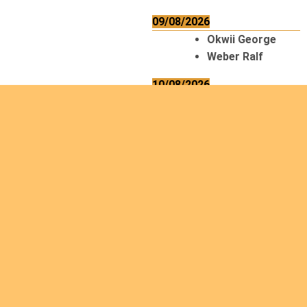
09/08/2026
Okwii George
Weber Ralf
10/08/2026
Kamwaza
Lowrent
12/08/2026
Bilodeau André
Calcutt Richard
Hauser
Hermann
Kabwakila K.
Serge
13/08/2026
Beauchesne