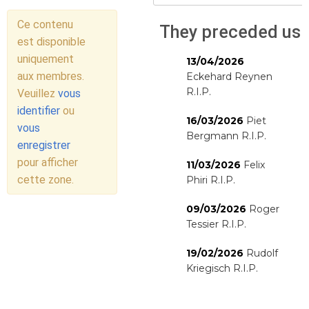
Ce contenu
They preceded us
est disponible
uniquement
13/04/2026
aux membres.
Eckehard Reynen
R.I.P.
Veuillez
vous
identifier
ou
16/03/2026
Piet
vous
Bergmann R.I.P.
enregistrer
pour afficher
11/03/2026
Felix
cette zone.
Phiri R.I.P.
09/03/2026
Roger
Tessier R.I.P.
19/02/2026
Rudolf
Kriegisch R.I.P.