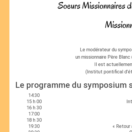
Le modérateur du symposi
un missionnaire Père Blanc 
Il est actuellemen
(Institut pontifical d’
Le programme du symposium s
14:30
15 h 00
In
16 h 30
17:00
18 h 30
19:30
« Retour 