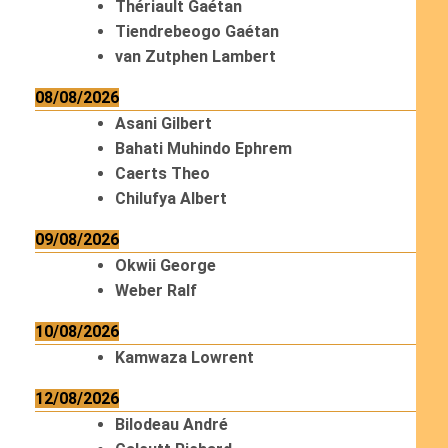
Thériault Gaétan
Tiendrebeogo Gaétan
van Zutphen Lambert
08/08/2026
Asani Gilbert
Bahati Muhindo Ephrem
Caerts Theo
Chilufya Albert
09/08/2026
Okwii George
Weber Ralf
10/08/2026
Kamwaza Lowrent
12/08/2026
Bilodeau André