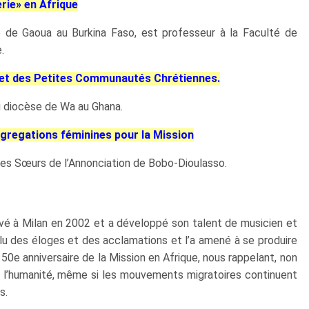
erie» en Afrique
de Gaoua au Burkina Faso, est professeur à la Faculté de
.
le et des Petites Communautés Chrétiennes.
u diocèse de Wa au Ghana.
ngregations féminines pour la Mission
es Sœurs de l’Annonciation de Bobo-Dioulasso.
ivé à Milan en 2002 et a développé son talent de musicien et
alu des éloges et des acclamations et l’a amené à se produire
150e anniversaire de la Mission en Afrique, nous rappelant, non
de l’humanité, même si les mouvements migratoires continuent
s.