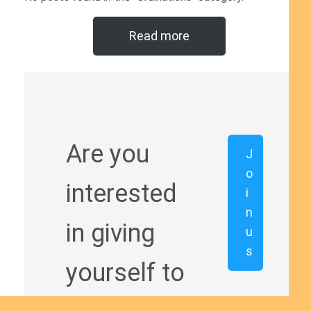
Read more
Are you
J
o
interested
i
n
in giving
u
s
yourself to