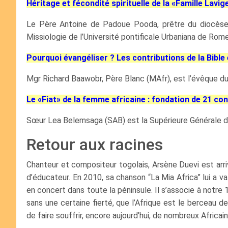
Héritage et fécondité spirituelle de la «Famille Lavig
Le Père Antoine de Padoue Pooda, prêtre du diocèse 
Missiologie de l’Université pontificale Urbaniana de Rome
Pourquoi évangéliser ? Les contributions de la Bib
Mgr Richard Baawobr, Père Blanc (MAfr), est l’évêque d
Le «Fiat» de la femme africaine : fondation de 21 co
Sœur Lea Belemsaga (SAB) est la Supérieure Générale d
Retour aux racines
Chanteur et compositeur togolais, Arsène Duevi est arr
d’éducateur. En 2010, sa chanson “La Mia Africa” lui a v
en concert dans toute la péninsule. Il s’associe à notre 
sans une certaine fierté, que l’Afrique est le berceau 
de faire souffrir, encore aujourd’hui, de nombreux Africain