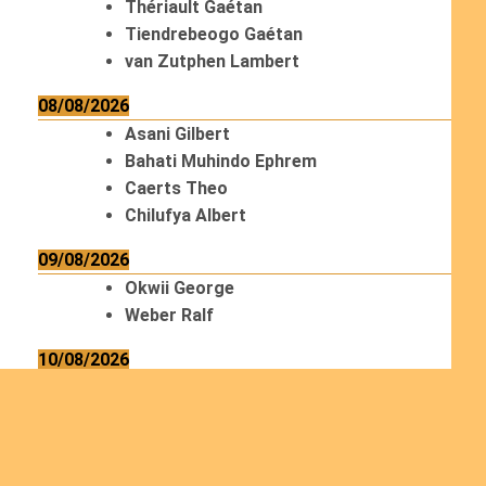
Thériault Gaétan
Tiendrebeogo Gaétan
van Zutphen Lambert
08/08/2026
Asani Gilbert
Bahati Muhindo Ephrem
Caerts Theo
Chilufya Albert
09/08/2026
Okwii George
Weber Ralf
10/08/2026
Kamwaza Lowrent
12/08/2026
Bilodeau André