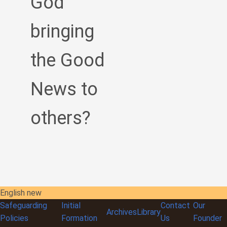
God
bringing
the Good
News to
others?
English new
Safeguarding
Initial
Contact
Our
Archives
Library
Policies
Formation
Us
Founder