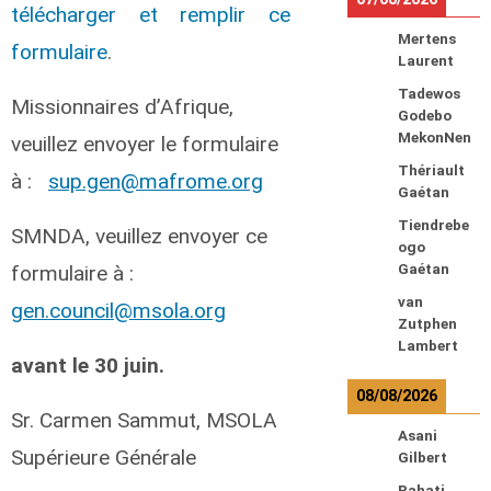
télécharger et remplir ce
Mertens
formulaire
.
Laurent
Tadewos
Missionnaires d’Afrique,
Godebo
MekonNen
veuillez envoyer le formulaire
Thériault
à :
sup.gen@mafrome.org
Gaétan
Tiendrebe
SMNDA, veuillez envoyer ce
ogo
Gaétan
formulaire à :
van
gen.council@msola.org
Zutphen
Lambert
avant le 30 juin.
08/08/2026
Sr. Carmen Sammut, MSOLA
Asani
Supérieure Générale
Gilbert
Bahati