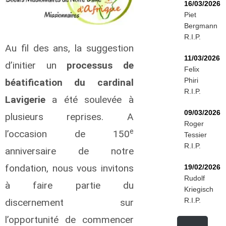
16/03/2026
Piet
Bergmann
R.I.P.
Au fil des ans, la suggestion
11/03/2026
d’initier un
processus de
Felix
Phiri
béatification du cardinal
R.I.P.
Lavigerie
a été soulevée à
09/03/2026
plusieurs reprises. A
Roger
e
l’occasion de 150
Tessier
R.I.P.
anniversaire de notre
fondation, nous vous invitons
19/02/2026
Rudolf
à faire partie du
Kriegisch
R.I.P.
discernement sur
l’opportunité de commencer