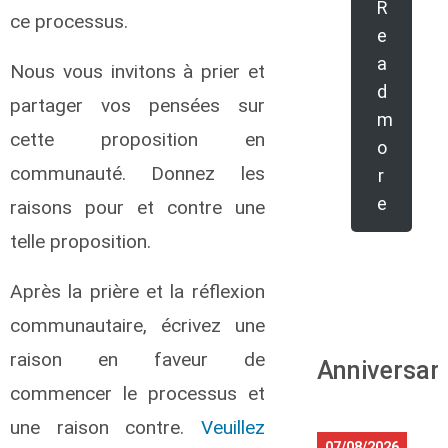
R
ce processus.
e
a
Nous vous invitons à prier et
d
partager vos pensées sur
m
cette proposition en
o
communauté. Donnez les
r
e
raisons pour et contre une
telle proposition.
Après la prière et la réflexion
communautaire, écrivez une
raison en faveur de
Anniversar
commencer le processus et
une raison contre.
Veuillez
07/08/2026