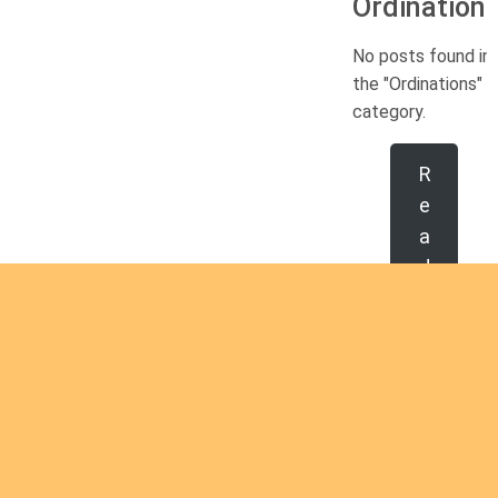
Ordination
No posts found in
the "Ordinations"
category.
R
e
a
d
m
o
r
e