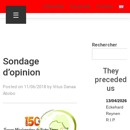
S’identifier
Facebook
Youtube
☰
Rechercher
Sondage
d’opinion
They
preceded
us
Posted on 11/06/2018 by Vitus Danaa
Abobo
13/04/2026
Eckehard
Reynen
R.I.P.