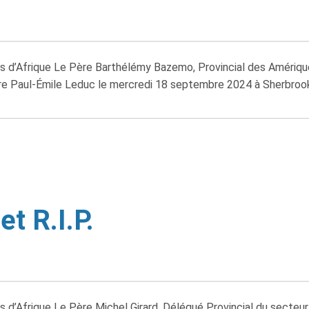
s d’Afrique Le Père Barthélémy Bazemo, Provincial des Amérique
re Paul-Émile Leduc le mercredi 18 septembre 2024 à Sherbrook
et R.I.P.
 d’Afrique Le Père Michel Girard, Délégué Provincial du secteur