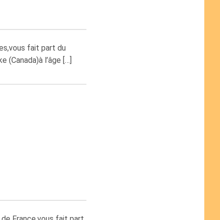
s,vous fait part du
e (Canada)à l’âge […]
 de France,vous fait part