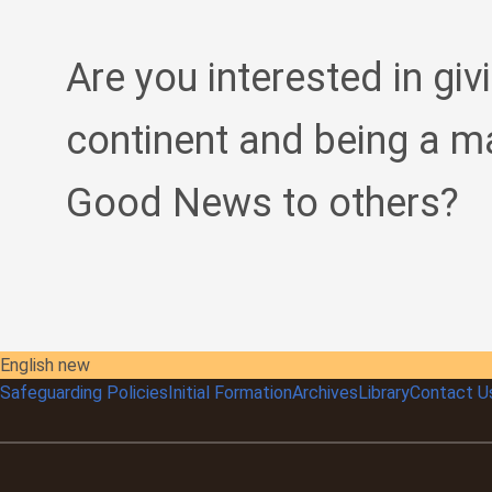
Are you interested in giv
continent and being a m
Good News to others?
English new
Safeguarding Policies
Initial
Formation
Archives
Library
Contact U