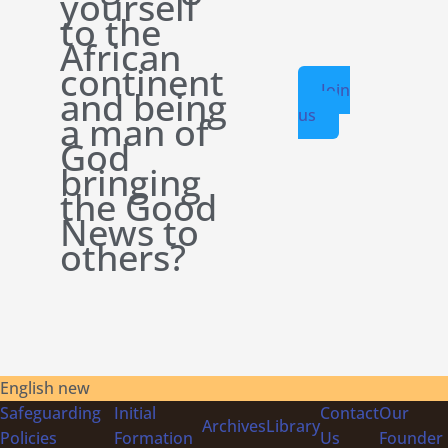
yourself
to the
African
continent
Join
and being
us
a man of
God
bringing
the Good
News to
others?
English new
Safeguarding
Initial
Contact
Our
Archives
Library
Policies
Formation
Us
Founder