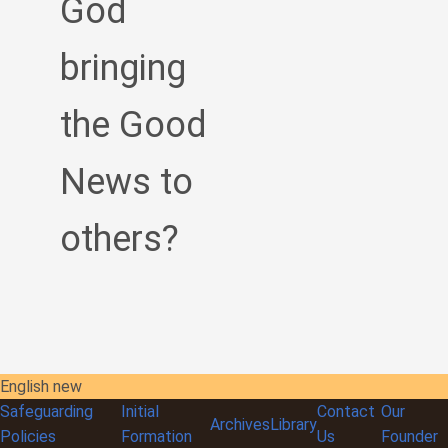
God
bringing
the Good
News to
others?
English new
Safeguarding
Initial
Contact
Our
Archives
Library
Policies
Formation
Us
Founder