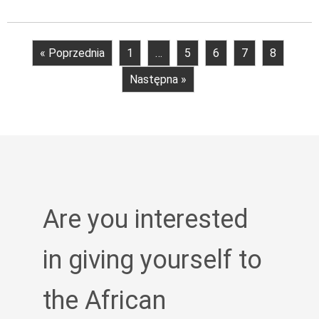
« Poprzednia
1
…
5
6
7
8
Następna »
Are you interested
in giving yourself to
the African