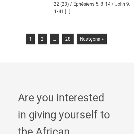
22 (23) / Éphésiens 5, 8-14 / John 9,
1-41 […]
1
2
…
28
Następna »
Are you interested
in giving yourself to
the African