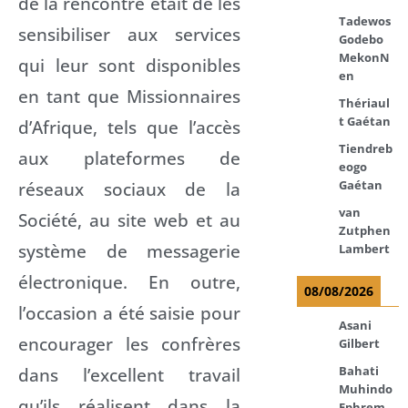
de la rencontre était de les
Tadewos
sensibiliser aux services
Godebo
MekonN
qui leur sont disponibles
en
en tant que Missionnaires
Thériaul
t Gaétan
d’Afrique, tels que l’accès
Tiendreb
aux plateformes de
eogo
réseaux sociaux de la
Gaétan
van
Société, au site web et au
Zutphen
système de messagerie
Lambert
électronique. En outre,
08/08/2026
l’occasion a été saisie pour
Asani
encourager les confrères
Gilbert
dans l’excellent travail
Bahati
Muhindo
qu’ils réalisent dans la
Ephrem