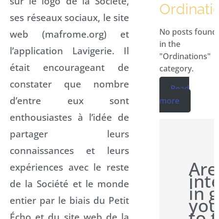
sur le logo de la Société,
Ordinati
ses réseaux sociaux, le site
No posts found
web (mafrome.org) et
in the
l’application Lavigerie. Il
"Ordinations"
était encourageant de
category.
constater que nombre
Read
d’entre eux sont
more
enthousiastes à l’idée de
partager leurs
connaissances et leurs
Are
expériences avec le reste
int
de la Société et le monde
in 
entier par le biais du Petit
you
to 
Écho et du site web de la