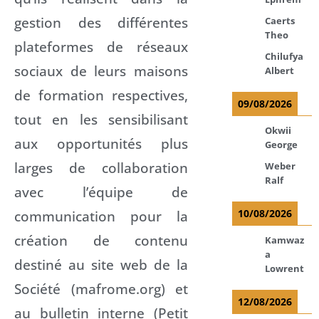
gestion des différentes
Caerts
Theo
plateformes de réseaux
Chilufya
sociaux de leurs maisons
Albert
de formation respectives,
09/08/2026
tout en les sensibilisant
Okwii
aux opportunités plus
George
larges de collaboration
Weber
Ralf
avec l’équipe de
communication pour la
10/08/2026
création de contenu
Kamwaz
a
destiné au site web de la
Lowrent
Société (mafrome.org) et
12/08/2026
au bulletin interne (Petit