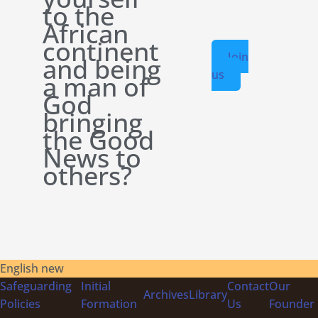
to the
African
continent
Join
and being
us
a man of
God
bringing
the Good
News to
others?
English new
Safeguarding
Initial
Contact
Our
Archives
Library
Policies
Formation
Us
Founder