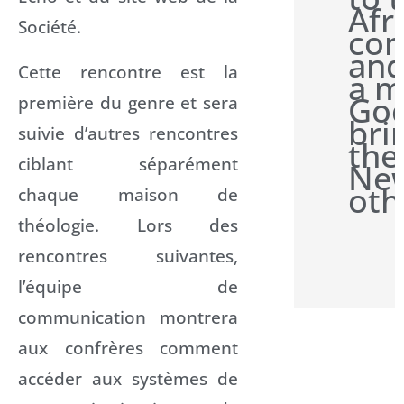
Afr
Société.
con
and
Cette rencontre est la
a m
Go
première du genre et sera
bri
suivie d’autres rencontres
the
ciblant séparément
New
oth
chaque maison de
théologie. Lors des
rencontres suivantes,
l’équipe de
communication montrera
aux confrères comment
accéder aux systèmes de