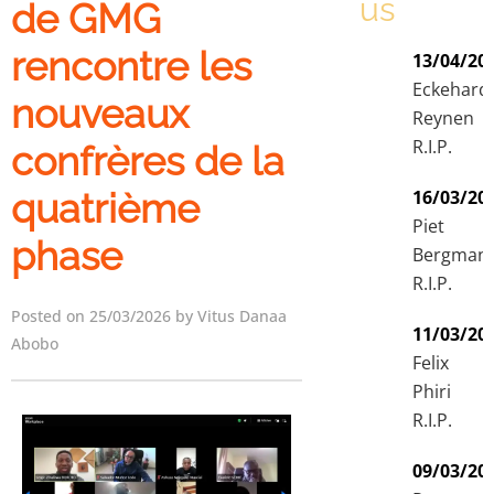
us
de GMG
rencontre les
13/04/20
Eckehard
nouveaux
Reynen
R.I.P.
confrères de la
quatrième
16/03/20
Piet
phase
Bergman
R.I.P.
Posted on 25/03/2026 by Vitus Danaa
11/03/20
Abobo
Felix
Phiri
R.I.P.
09/03/20