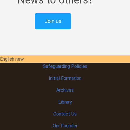
News to others?
Join us
English new
Safeguarding Policies
Initial
Formation
Archives
Library
Contact Us
Our Founder