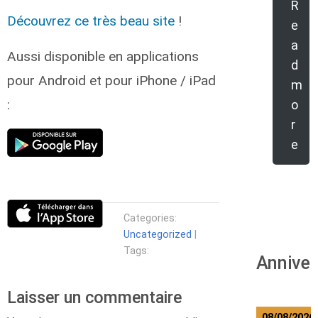
R
Découvrez ce très beau site
!
e
a
Aussi disponible en applications
d
pour Android et pour iPhone / iPad
m
:
o
r
e
Categories:
Uncategorized
|
Tags:
Anniver
Laisser un commentaire
08/08/2026