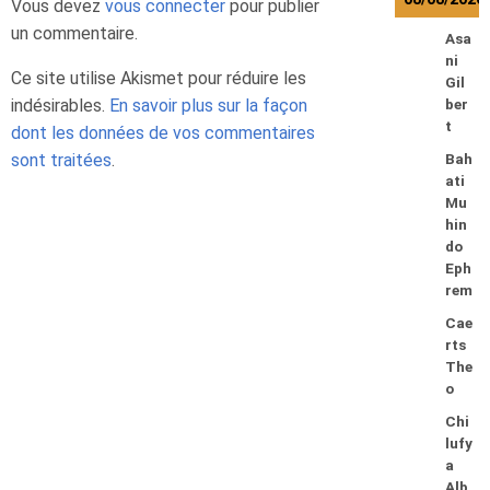
Vous devez
vous connecter
pour publier
un commentaire.
Asa
ni
Ce site utilise Akismet pour réduire les
Gil
indésirables.
En savoir plus sur la façon
ber
t
dont les données de vos commentaires
sont traitées
.
Bah
ati
Mu
hin
do
Eph
rem
Cae
rts
The
o
Chi
lufy
a
Alb