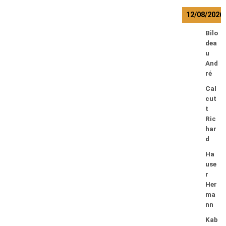
12/08/2026
Bilo
dea
u
And
ré
Cal
cut
t
Ric
har
d
Ha
use
r
Her
ma
nn
Kab