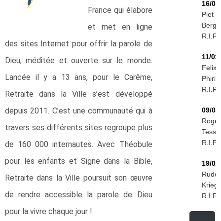
16/03
France qui élabore
Piet
Berg
et met en ligne
R.I.P.
des sites Internet pour offrir la parole de
11/03
Dieu, méditée et ouverte sur le monde.
Felix
Lancée il y a 13 ans, pour le Carême,
Phiri
R.I.P.
Retraite dans la Ville s’est développé
depuis 2011. C’est une communauté qui à
09/03
Roger
travers ses différents sites regroupe plus
Tessie
R.I.P.
de 160 000 internautes. Avec Théobule
pour les enfants et Signe dans la Bible,
19/02
Rudol
Retraite dans la Ville poursuit son œuvre
Kriegi
de rendre accessible la parole de Dieu
R.I.P.
pour la vivre chaque jour !