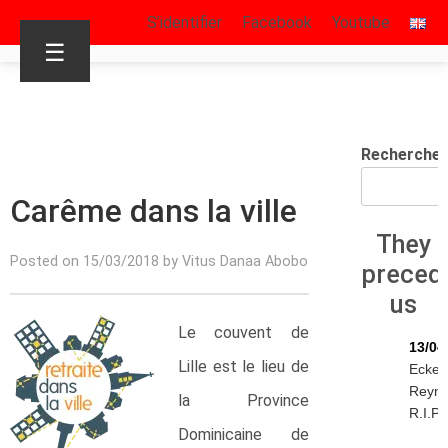
S’identifier
Facebook
Youtube
☰
Rechercher
Carême dans la ville
They
Posted on 15/03/2018 by Vitus Danaa Abobo
preced
us
Le couvent de
13/04
Lille est le lieu de
Eckeh
Reyn
la Province
R.I.P.
Dominicaine de