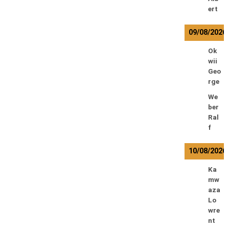
ert
09/08/2026
Ok
wii
Geo
rge
We
ber
Ral
f
10/08/2026
Ka
mw
aza
Lo
wre
nt