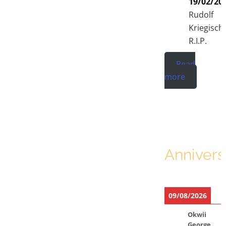
19/02/20
Rudolf
Kriegisch
R.I.P.
Read
more
Annivers
09/08/2026
Okwii
George