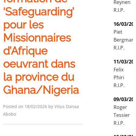
Reynen
‘Safeguarding’
R.I.P.
pour les
16/03/20
Piet
Missionnaires
Bergman
R.I.P.
d’Afrique
oeuvrant dans
11/03/20
Felix
la province du
Phiri
R.I.P.
Ghana/Nigeria
09/03/20
Posted on 18/02/2026 by Vitus Danaa
Roger
Abobo
Tessier
R.I.P.