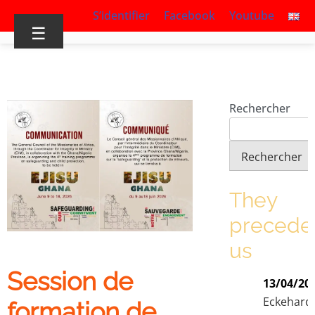
S’identifier
Facebook
Youtube
☰
Rechercher
Rechercher
They
precede
us
Session de
13/04/20
Eckehard
formation de