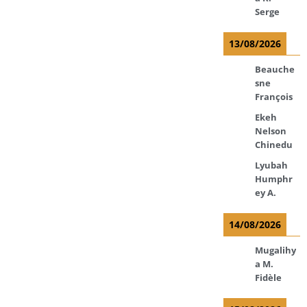
Serge
13/08/2026
Beauche
sne
François
Ekeh
Nelson
Chinedu
Lyubah
Humphr
ey A.
14/08/2026
Mugalihy
a M.
Fidèle