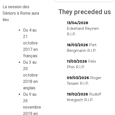
La session des
They preceded us
Séniors à Rome aura
lieu :
13/04/2026
Eckehard Reynen
Du 4 au
R.I.P.
21
octobre
16/03/2026
Piet
2017 en
Bergmann R.I.P.
français
11/03/2026
Felix
Du 3 au
Phiri R.I.P.
20
octobre
09/03/2026
Roger
2018 en
Tessier R.I.P.
anglais
Du 9 au
19/02/2026
Rudolf
Kriegisch R.I.P.
26
novembre
2019 en