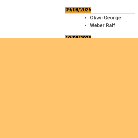
09/08/2026
Okwii George
Weber Ralf
10/08/2026
Kamwaza
Lowrent
12/08/2026
Bilodeau André
Calcutt Richard
Hauser Hermann
Kabwakila K.
Serge
13/08/2026
Beauchesne
François