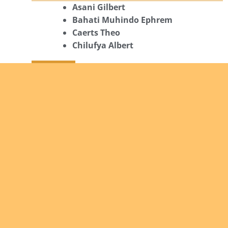
Asani Gilbert
Bahati Muhindo Ephrem
Caerts Theo
Chilufya Albert
09/08/2026
Okwii George
Weber Ralf
10/08/2026
Kamwaza Lowrent
12/08/2026
Bilodeau André
Calcutt Richard
Hauser Hermann
Kabwakila K. Serge
13/08/2026