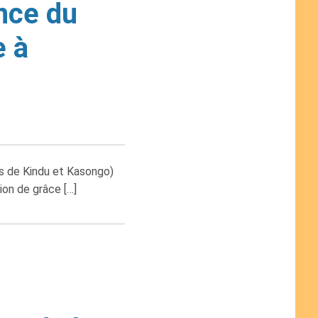
ance du
e à
s de Kindu et Kasongo)
tion de grâce […]