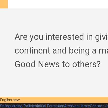
Are you interested in giv
continent and being a m
Good News to others?
English new
Safeguarding Policies
Initial
Formation
Archives
Library
Contact U