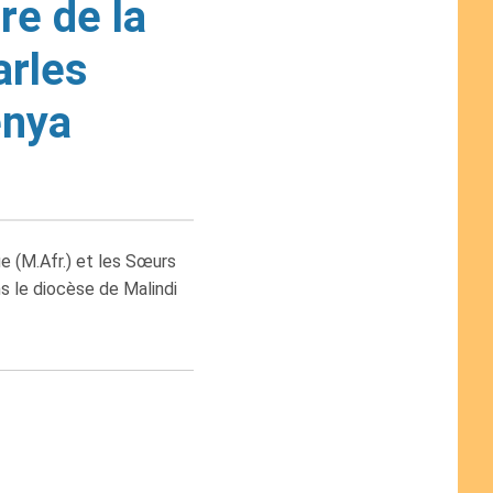
re de la
arles
enya
 (M.Afr.) et les Sœurs
 le diocèse de Malindi