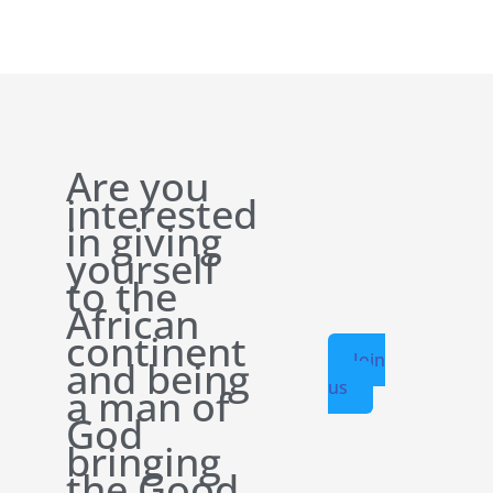
Are you
interested
in giving
yourself
to the
African
continent
Join
and being
us
a man of
God
bringing
the Good