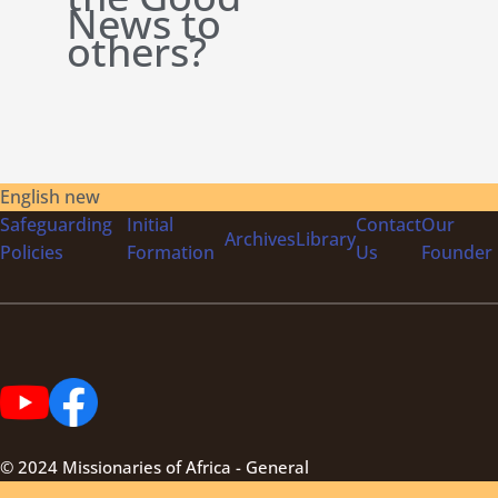
News to
others?
English new
Safeguarding
Initial
Contact
Our
Archives
Library
Policies
Formation
Us
Founder
© 2024 Missionaries of Africa - General