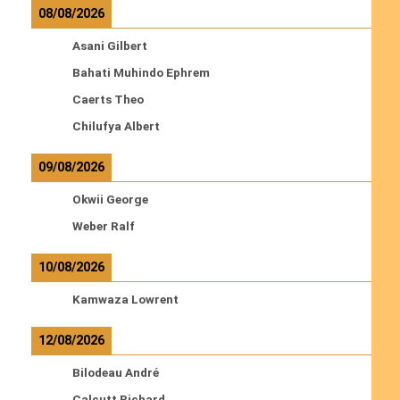
08/08/2026
Asani Gilbert
Bahati Muhindo Ephrem
Caerts Theo
Chilufya Albert
09/08/2026
Okwii George
Weber Ralf
10/08/2026
Kamwaza Lowrent
12/08/2026
Bilodeau André
Calcutt Richard