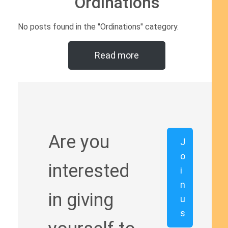
Ordinations
No posts found in the "Ordinations" category.
Read more
Are you
J
o
interested
i
n
in giving
u
s