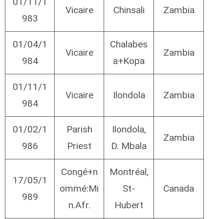
01/11/1
Vicaire
Chinsali
Zambia
983
01/04/1
Chalabes
Vicaire
Zambia
984
a+Kopa
01/11/1
Vicaire
Ilondola
Zambia
984
01/02/1
Parish
Ilondola,
Zambia
986
Priest
D. Mbala
Congé+n
Montréal,
17/05/1
ommé:Mi
St-
Canada
989
n.Afr.
Hubert