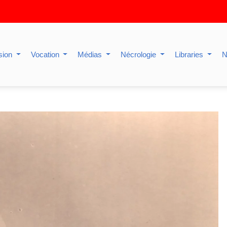
sion
Vocation
Médias
Nécrologie
Libraries
N