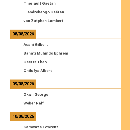
Thériault Gaétan
Tiendrebeogo Gaétan
van Zutphen Lambert
08/08/2026
Asani Gilbert
Bahati Muhindo Ephrem
Caerts Theo
Chilufya Albert
09/08/2026
Okwii George
Weber Ralf
10/08/2026
Kamwaza Lowrent