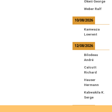
Okwii George
Weber Ralf
10/08/2026
Kamwaza
Lowrent
12/08/2026
Bilodeau
André
Calcutt
Richard
Hauser
Hermann
Kabwakila K.
Serge
13/08/2026