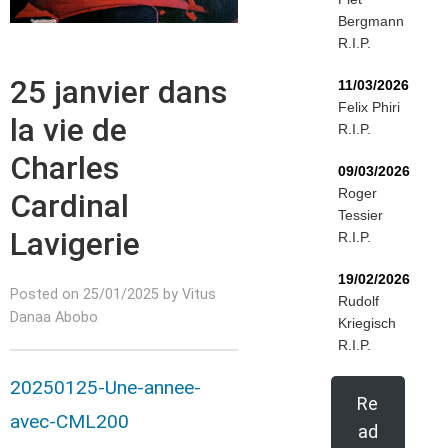
Bergmann
R.I.P.
25 janvier dans
11/03/2026
Felix Phiri
la vie de
R.I.P.
Charles
09/03/2026
Roger
Cardinal
Tessier
Lavigerie
R.I.P.
19/02/2026
Posted on 25/01/2025 by Vitus
Rudolf
Danaa Abobo
Kriegisch
R.I.P.
20250125-Une-annee-
Re
avec-CML200
ad