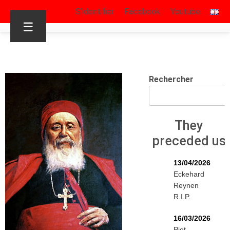
S’identifier
Facebook
Youtube
☰
Rechercher
They
preceded us
13/04/2026
Eckehard
Reynen
R.I.P.
16/03/2026
Piet