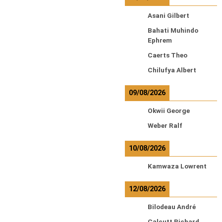
Asani Gilbert
Bahati Muhindo
Ephrem
Caerts Theo
Chilufya Albert
09/08/2026
Okwii George
Weber Ralf
10/08/2026
Kamwaza Lowrent
12/08/2026
Bilodeau André
Calcutt Richard