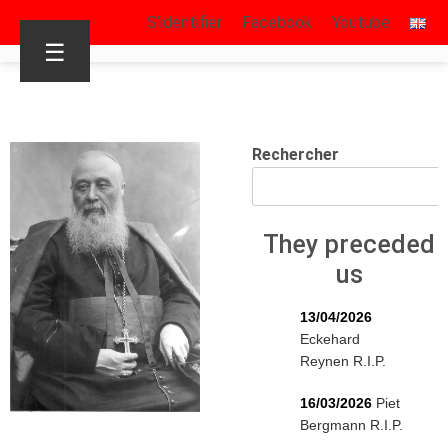
S’identifier
Facebook
Youtube
☰
Rechercher
They preceded
us
13/04/2026
Eckehard
Reynen R.I.P.
16/03/2026
Piet
Bergmann R.I.P.