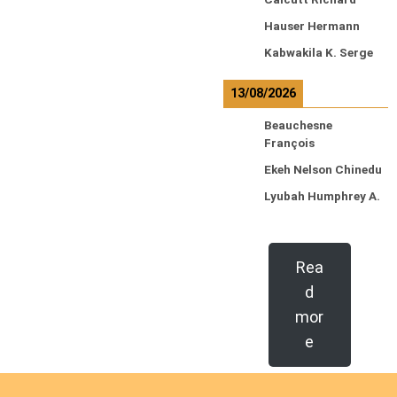
Hauser Hermann
Kabwakila K. Serge
13/08/2026
Beauchesne
François
Ekeh Nelson Chinedu
Lyubah Humphrey A.
Rea
d
mor
e