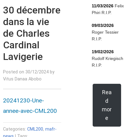
11/03/2026
Felix
30 décembre
Phiri R.I.P.
dans la vie
09/03/2026
de Charles
Roger Tessier
R.I.P.
Cardinal
19/02/2026
Lavigerie
Rudolf Kriegisch
R.I.P.
Posted on 30/12/2024 by
Vitus Danaa Abobo
Rea
20241230-Une-
d
mor
annee-avec-CML200
e
Categories:
CML200
,
mafr-
news
| Tags: