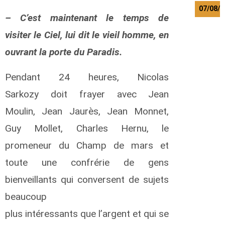
07/08/
– C’est maintenant le temps de
M
visiter le Ciel, lui dit le vieil homme, en
e
r
ouvrant la porte du Paradis.
t
e
Pendant 24 heures, Nicolas
n
s
Sarkozy doit frayer avec Jean
L
a
Moulin, Jean Jaurès, Jean Monnet,
u
Guy Mollet, Charles Hernu, le
r
e
promeneur du Champ de mars et
n
t
toute une confrérie de gens
T
bienveillants qui conversent de sujets
a
d
beaucoup
e
plus intéressants que l’argent et qui se
w
o