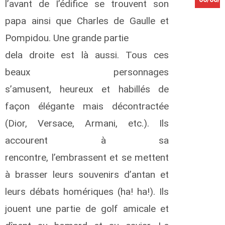
l’avant de I’édiﬁce se trouvent son
K
papa ainsi que Charles de Gaulle et
a
Pompidou. Une grande partie
n
g
dela droite est là aussi. Tous ces
w
a
beaux personnages
L
s’amusent, heureux et habillés de
o
u
façon élégante mais décontractée
i
s
(Dior, Versace, Armani, etc.). Ils
K
accourent à sa
a
t
rencontre, l’embrassent et se mettent
t
à brasser leurs souvenirs d’antan et
o
O
leurs débats homériques (ha! ha!). Ils
t
t
jouent une partie de golf amicale et
o