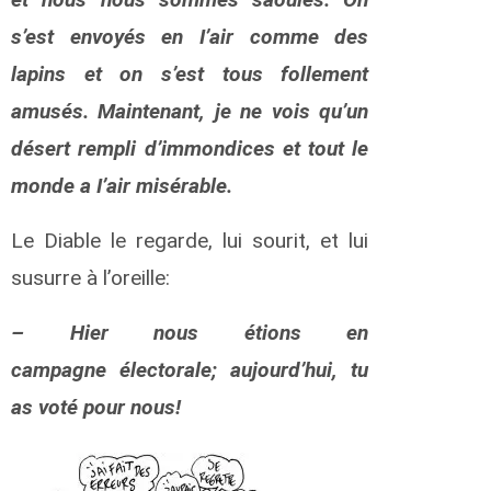
u
h
s’est envoyés en I’air comme des
i
lapins et on s’est tous follement
n
d
amusés. Maintenant, je ne vois qu’un
o
E
désert rempli d’immondices et tout le
p
monde a I’air misérable.
h
r
e
Le Diable le regarde, lui sourit, et lui
m
susurre à l’oreille:
C
a
e
– Hier nous étions en
r
campagne électorale; aujourd’hui, tu
t
s
as voté pour nous!
T
h
e
o