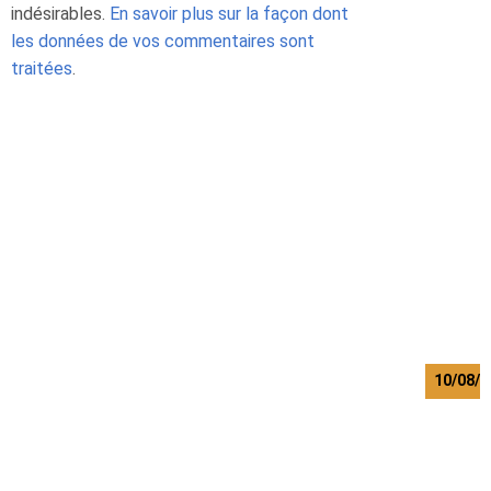
indésirables.
En savoir plus sur la façon dont
G
e
les données de vos commentaires sont
o
traitées
.
r
g
e
W
e
b
e
r
R
a
l
f
10/08/
K
a
m
w