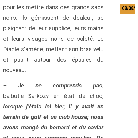
pour les mettre dans des grands sacs
08/08/
noirs. Ils gémissent de douleur, se
A
s
plaignant de leur supplice, leurs mains
a
et leurs visages noirs de saleté. Le
n
i
Diable s’amène, mettant son bras velu
G
i
et puant autour des épaules du
l
nouveau.
b
e
r
– Je ne comprends pas
,
t
balbutie Sarkozy en état de choc,
B
a
lorsque j’étais ici hier, il y avait un
h
a
terrain de golf et un club house; nous
t
avons mangé du homard et du caviar
i
M
et nous nous sommes saoûlés. On