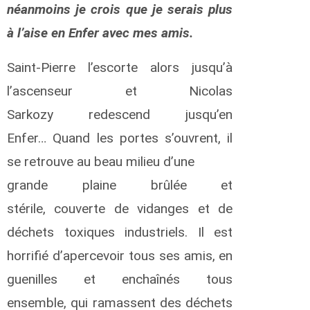
néanmoins je crois que je serais plus
é
t
à l’aise en Enfer avec mes amis.
a
n
Saint-Pierre l’escorte alors jusqu’à
v
l’ascenseur et Nicolas
a
n
Sarkozy redescend jusqu’en
Z
u
Enfer… Quand les portes s’ouvrent, il
t
se retrouve au beau milieu d’une
p
h
grande plaine brûlée et
e
n
stérile, couverte de vidanges et de
L
a
déchets toxiques industriels. Il est
m
horriﬁé d’apercevoir tous ses amis, en
b
e
guenilles et enchaînés tous
r
t
ensemble, qui ramassent des déchets