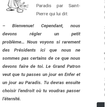
1
Paradis par Saint-
P
B
Pierre qui lui dit:
R.
– Bienvenue! Cependant, nous
1
F
devons régler un petit
Ph
problème… Nous voyons si rarement
R.
des Présidents ici que nous ne
0
sommes pas certains de ce que nous
R
T
devons faire de toi. Le Grand Patron
R.
veut que tu passes un jour en Enfer et
1
un jour au Paradis. Tu devras ensuite
R
K
choisir l’endroit où tu voudras passer
R.
l’éternité.