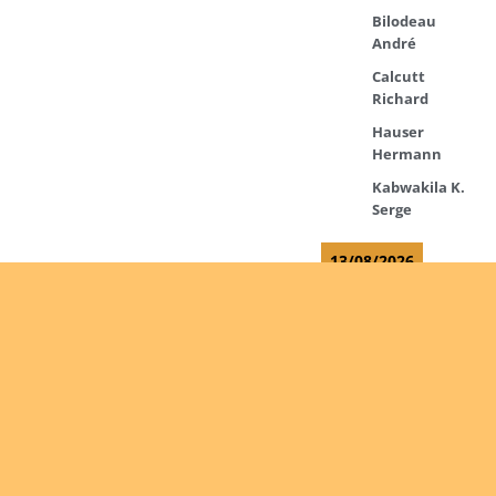
Bilodeau
André
Calcutt
Richard
Hauser
Hermann
Kabwakila K.
Serge
13/08/2026
Beauchesne
François
Ekeh Nelson
Chinedu
Lyubah
Humphrey A.
14/08/2026