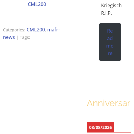
CML200
Kriegisch
R.I.P.
CML200
mafr-
Categories:
,
Re
news
| Tags:
ad
mo
re
Anniversari
08/08/2026