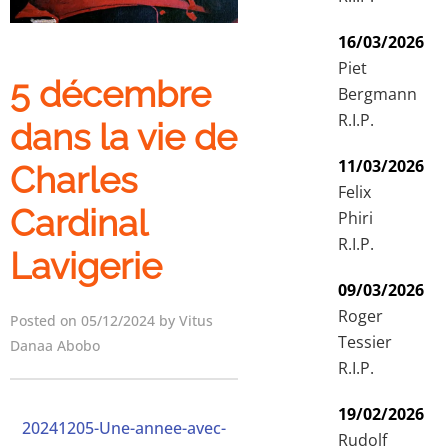
16/03/2026
Piet
5 décembre
Bergmann
R.I.P.
dans la vie de
11/03/2026
Charles
Felix
Cardinal
Phiri
R.I.P.
Lavigerie
09/03/2026
Roger
Posted on 05/12/2024 by Vitus
Tessier
Danaa Abobo
R.I.P.
19/02/2026
20241205-Une-annee-avec-
Rudolf