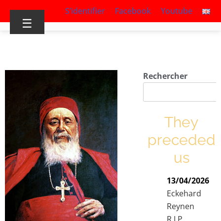
S’identifier
Facebook
Youtube
☰
Rechercher
They
preceded
us
13/04/2026
Eckehard
Reynen
R.I.P.