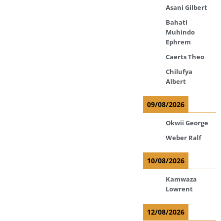
Asani Gilbert
Bahati
Muhindo
Ephrem
Caerts Theo
Chilufya
Albert
09/08/2026
Okwii George
Weber Ralf
10/08/2026
Kamwaza
Lowrent
12/08/2026