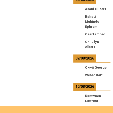
Asani Gilbert
Bahati
Muhindo
Ephrem
Caerts Theo
Chilufya
Albert
09/08/2026
Okwii George
Weber Ralf
10/08/2026
Kamwaza
Lowrent
12/08/2026