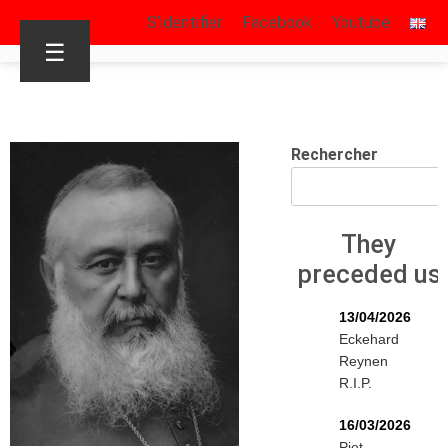
S’identifier
Facebook
Youtube
☰
Rechercher
They
preceded us
13/04/2026
Eckehard
Reynen
R.I.P.
16/03/2026
Piet