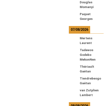
Douglas
Momanyi
Paquet
Georges
07/08/2026
Mertens
Laurent
Tadewos
Godebo
MekonNen
Thériault
Gaétan
Tiendrebeogo
Gaétan
van Zutphen
Lambert
08/08/2026