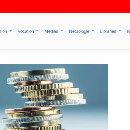
sion
Vocation
Médias
Nécrologie
Libraries
N