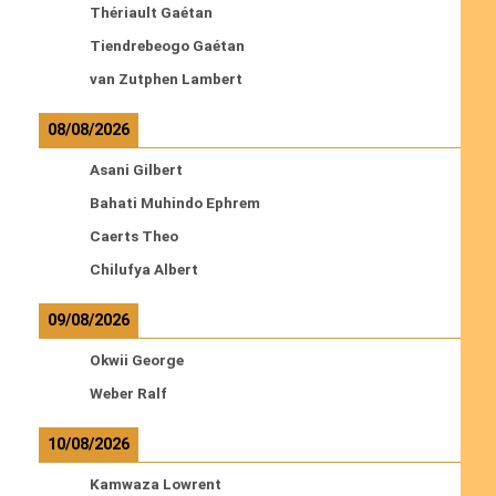
Thériault Gaétan
Tiendrebeogo Gaétan
van Zutphen Lambert
08/08/2026
Asani Gilbert
Bahati Muhindo Ephrem
Caerts Theo
Chilufya Albert
09/08/2026
Okwii George
Weber Ralf
10/08/2026
Kamwaza Lowrent