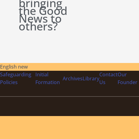
bringing
the Good
News to
others?
English new
Safeguarding
Initial
Contact
Our
Archives
Library
Policies
Formation
Us
Founder