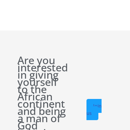
Are you
interested
in giving
yourself
to the
African
continent
Join
and being
us
a man of
God