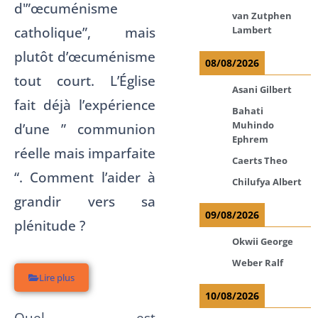
d'”œcuménisme
van Zutphen
catholique”, mais
Lambert
plutôt d’œcuménisme
08/08/2026
tout court. L’Église
Asani Gilbert
fait déjà l’expérience
Bahati
Muhindo
d’une ” communion
Ephrem
réelle mais imparfaite
Caerts Theo
“. Comment l’aider à
Chilufya Albert
grandir vers sa
09/08/2026
plénitude ?
Okwii George
Weber Ralf
Lire plus
10/08/2026
Quel est