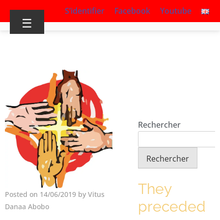
S’identifier
Facebook
Youtube
☰
Rechercher
Rechercher
They
Posted on 14/06/2019 by Vitus
preceded
Danaa Abobo