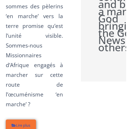
and b
sommes des pèlerins
a man
God
‘en marche’ vers la
bringi
terre promise qu’est
the G
l’unité visible.
News 
other
Sommes-nous
Missionnaires
d’Afrique engagés à
marcher sur cette
route de
l’œcuménisme ‘en
marche’ ?
Lire plus