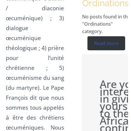
Ordinations
/ diaconie
No posts found in the
œcuménique) ; 3)
"Ordinations"
dialogue
category.
œcuménique
Read more
théologique ; 4) prière
pour l’unité
chrétienne ; 5)
œcuménisme du sang
Are y
(du martyre). Le Pape
intere
in giv
François dit que nous
yourse
sommes tous appelés
to the
Africa
à être des chrétiens
conti
œcuméniques. Nous