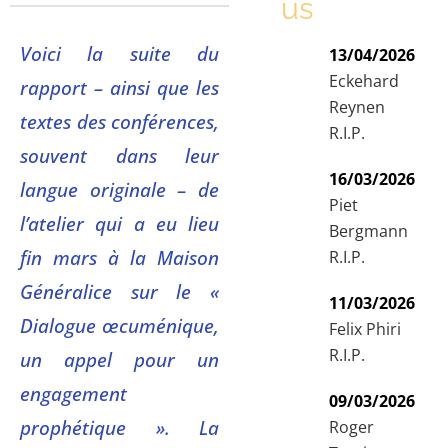
us
Voici la suite du
13/04/2026
Eckehard
rapport – ainsi que les
Reynen
textes des conférences,
R.I.P.
souvent dans leur
16/03/2026
langue originale – de
Piet
l’atelier qui a eu lieu
Bergmann
fin mars à la Maison
R.I.P.
Généralice sur le «
11/03/2026
Dialogue œcuménique,
Felix Phiri
R.I.P.
un appel pour un
engagement
09/03/2026
prophétique ». La
Roger