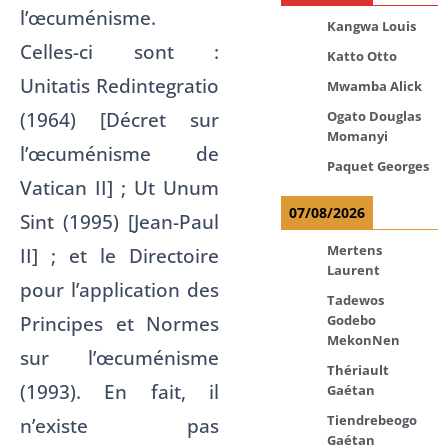
l’œcuménisme.
Kangwa Louis
Celles-ci sont :
Katto Otto
Unitatis Redintegratio
Mwamba Alick
(1964) [Décret sur
Ogato Douglas
Momanyi
l’œcuménisme de
Paquet Georges
Vatican II] ; Ut Unum
07/08/2026
Sint (1995) [Jean-Paul
Mertens
II] ; et le Directoire
Laurent
pour l’application des
Tadewos
Principes et Normes
Godebo
MekonNen
sur l’œcuménisme
Thériault
(1993). En fait, il
Gaétan
Tiendrebeogo
n’existe pas
Gaétan