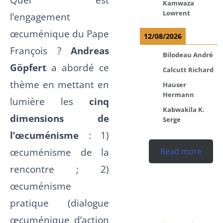
Kamwaza
Lowrent
l’engagement
œcuménique du Pape
12/08/2026
François ?
Andreas
Bilodeau André
Göpfert
a abordé ce
Calcutt Richard
thème en mettant en
Hauser
Hermann
lumière les
cinq
Kabwakila K.
dimensions de
Serge
l’œcuménisme
: 1)
œcuménisme de la
Read more
rencontre ; 2)
œcuménisme
pratique (dialogue
œcuménique d’action