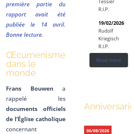
Tessier
première partie du
R.I.P.
rapport avait été
19/02/2026
publiée le 14 avril.
Rudolf
Bonne lecture.
Kriegisch
R.I.P.
Œcuménisme
Read more
dans le
monde
Frans Bouwen
a
rappelé les
Anniversari
documents officiels
de l’Église catholique
concernant
06/08/2026