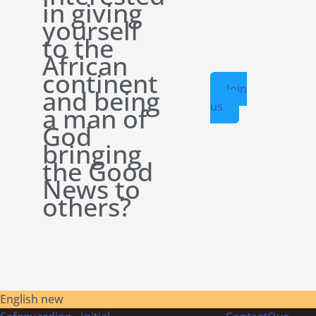
in giving
yourself
to the
African
continent
Join
and being
us
a man of
God
bringing
the Good
News to
others?
English new