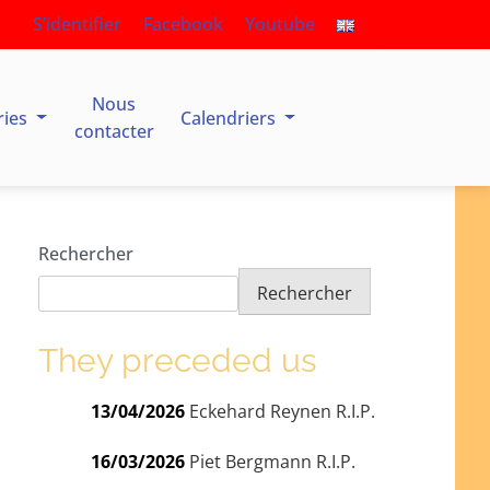
S’identifier
Facebook
Youtube
Nous
ries
Calendriers
contacter
Rechercher
Rechercher
They preceded us
13/04/2026
Eckehard Reynen R.I.P.
16/03/2026
Piet Bergmann R.I.P.