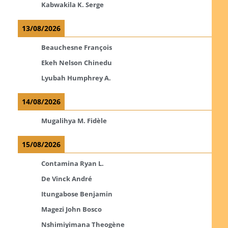
Kabwakila K. Serge
13/08/2026
Beauchesne François
Ekeh Nelson Chinedu
Lyubah Humphrey A.
14/08/2026
Mugalihya M. Fidèle
15/08/2026
Contamina Ryan L.
De Vinck André
Itungabose Benjamin
Magezi John Bosco
Nshimiyimana Theogène