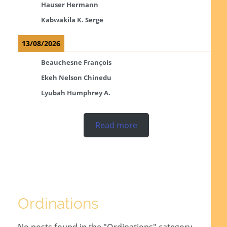
Hauser Hermann
Kabwakila K. Serge
13/08/2026
Beauchesne François
Ekeh Nelson Chinedu
Lyubah Humphrey A.
Read more
Ordinations
No posts found in the "Ordinations" category.