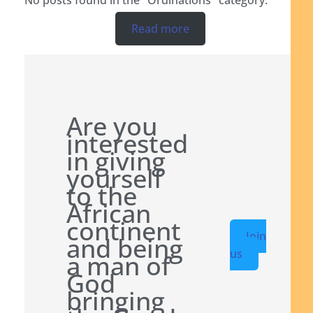
Read more
Are you
interested
in giving
yourself
to the
African
continent
Join
and being
us
a man of
God
bringing