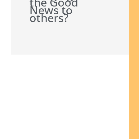
the Good
News to
others?