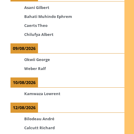
Asani Gilbert
Bahati Muhindo Ephrem
Caerts Theo
Chilufya Albert
09/08/2026
Okwii George
Weber Ralf
10/08/2026
Kamwaza Lowrent
12/08/2026
Bilodeau André
Calcutt Richard