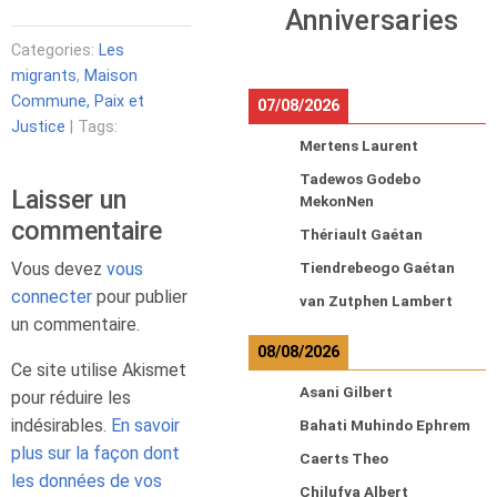
Anniversaries
Categories:
Les
migrants
,
Maison
Commune, Paix et
07/08/2026
Justice
| Tags:
Mertens Laurent
Tadewos Godebo
Laisser un
MekonNen
commentaire
Thériault Gaétan
Vous devez
vous
Tiendrebeogo Gaétan
connecter
pour publier
van Zutphen Lambert
un commentaire.
08/08/2026
Ce site utilise Akismet
Asani Gilbert
pour réduire les
indésirables.
En savoir
Bahati Muhindo Ephrem
plus sur la façon dont
Caerts Theo
les données de vos
Chilufya Albert