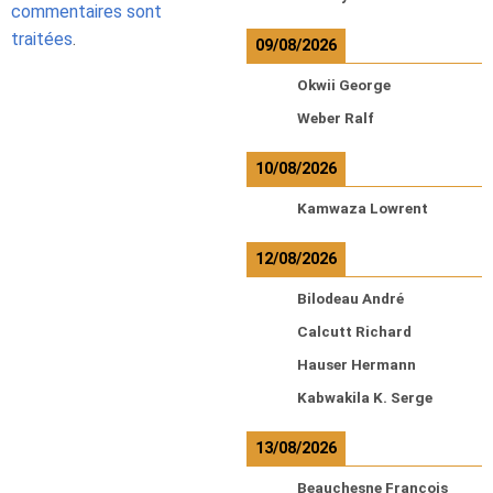
commentaires sont
traitées
.
09/08/2026
Okwii George
Weber Ralf
10/08/2026
Kamwaza Lowrent
12/08/2026
Bilodeau André
Calcutt Richard
Hauser Hermann
Kabwakila K. Serge
13/08/2026
Beauchesne François