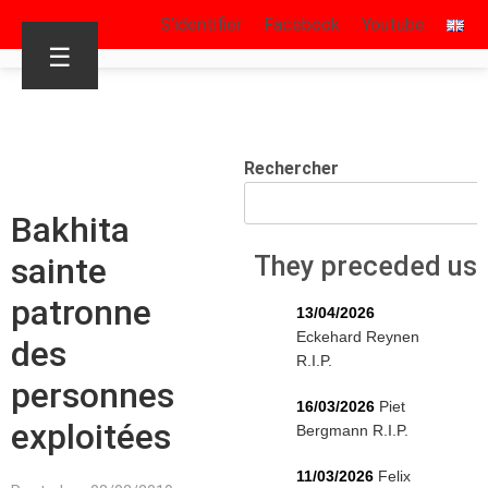
S’identifier
Facebook
Youtube
☰
Rechercher
Bakhita
sainte
They preceded us
patronne
13/04/2026
Eckehard Reynen
des
R.I.P.
personnes
16/03/2026
Piet
exploitées
Bergmann R.I.P.
11/03/2026
Felix