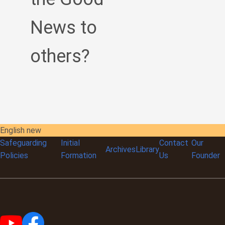
News to
others?
English new
Safeguarding
Initial
Contact
Our
Archives
Library
Policies
Formation
Us
Founder