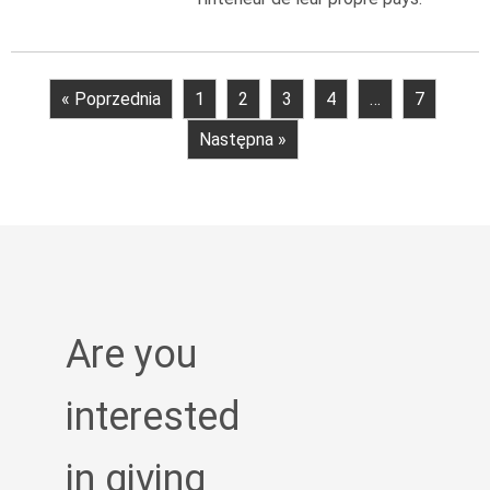
« Poprzednia
1
2
3
4
…
7
Następna »
Are you
interested
in giving